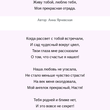
Живу тобой, люблю тебя,
Моя прекрасная отрада.
Автор: Анна Ярчевская
Когда рассвет с тобой встречали,
И сад чудесный вокруг цвел,
Твои глаза мне рассказали
О том, что счастье я нашел!
Наша любовь не угасала,
Не стало меньше чувство страсти!
На век меня околдовала,
Мой ангелок прекрасный, Настя!
Тебя родней и ближе нет,
И это вовсе не секрет!