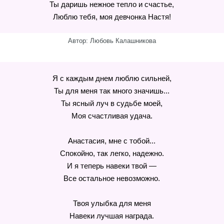
Ты даришь нежное тепло и счастье,
Люблю тебя, моя девчонка Настя!
Автор: Любовь Калашникова
Я с каждым днем люблю сильней,
Ты для меня так много значишь...
Ты ясный луч в судьбе моей,
Моя счастливая удача.
Анастасия, мне с тобой...
Спокойно, так легко, надежно.
И я теперь навеки твой —
Все остальное невозможно.
Твоя улыбка для меня
Навеки лучшая награда.