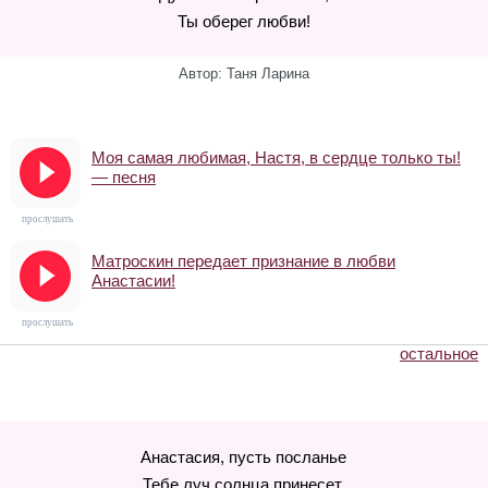
Ты оберег любви!
Автор: Таня Ларина
Моя самая любимая, Настя, в сердце только ты!
— песня
прослушать
Матроскин передает признание в любви
Анастасии!
прослушать
остальное
Анастасия, пусть посланье
Тебе луч солнца принесет.