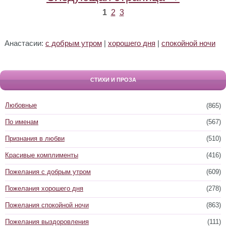
1
2
3
Анастасии:
с добрым утром
|
хорошего дня
|
спокойной ночи
СТИХИ И ПРОЗА
Любовные
(865)
По именам
(567)
Признания в любви
(510)
Красивые комплименты
(416)
Пожелания с добрым утром
(609)
Пожелания хорошего дня
(278)
Пожелания спокойной ночи
(863)
Пожелания выздоровления
(111)