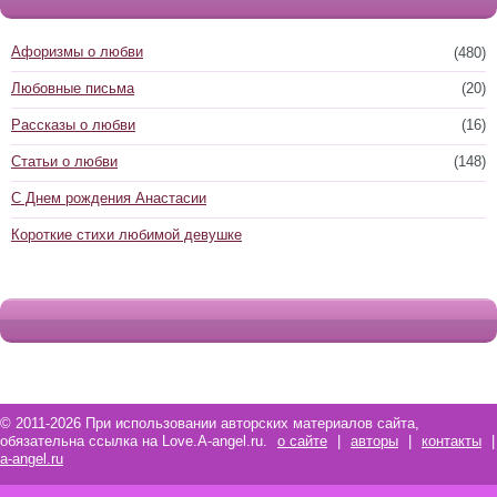
Афоризмы о любви
(480)
Любовные письма
(20)
Рассказы о любви
(16)
Статьи о любви
(148)
С Днем рождения Анастасии
Короткие стихи любимой девушке
© 2011-2026 При использовании авторских материалов сайта,
обязательна ссылка на Love.A-angel.ru.
о сайте
|
авторы
|
контакты
|
a-angel.ru