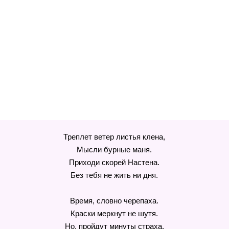
Треплет ветер листья клена,
Мысли бурные маня.
Приходи скорей Настена.
Без тебя не жить ни дня.
Время, словно черепаха.
Краски меркнут не шутя.
Но, пройдут минуты страха.