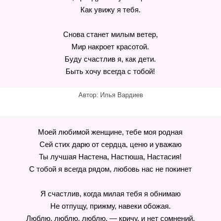
Как увижу я тебя.
Снова станет милым ветер,
Мир накроет красотой.
Буду счастлив я, как дети.
Быть хочу всегда с тобой!
Автор: Илья Вардиев
Моей любимой женщине, тебе моя родная
Сей стих дарю от сердца, ценю и уважаю
Ты лучшая Настена, Настюша, Настасия!
С тобой я всегда рядом, любовь нас не покинет
Я счастлив, когда милая тебя я обнимаю
Не отпущу, прижму, навеки обожая.
Люблю, люблю, люблю, — кричу, и нет сомнений,