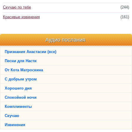
Скучаю по тебе
(244)
Красивые извинения
(161)
Аудио послания
Признания Анастасии (все)
Песни для Насти
От Кота Матроскина
С добрым утром
Хорошего дня
Спокойной ночи
Комплименты
Скучаю
Извинения