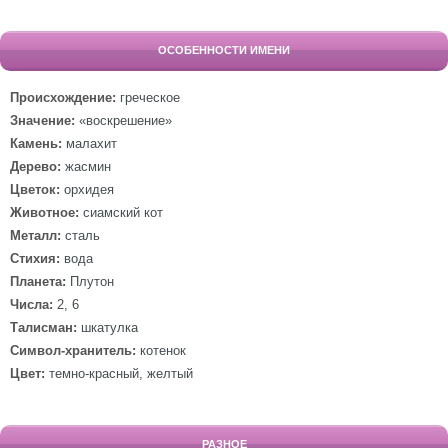
ОСОБЕННОСТИ ИМЕНИ
Происхождение:
греческое
Значение:
«воскрешение»
Камень:
малахит
Дерево:
жасмин
Цветок:
орхидея
Животное:
сиамский кот
Металл:
сталь
Стихия:
вода
Планета:
Плутон
Числа:
2, 6
Талисман:
шкатулка
Символ-хранитель:
котенок
Цвет:
темно-красный, желтый
РАЗНОЕ