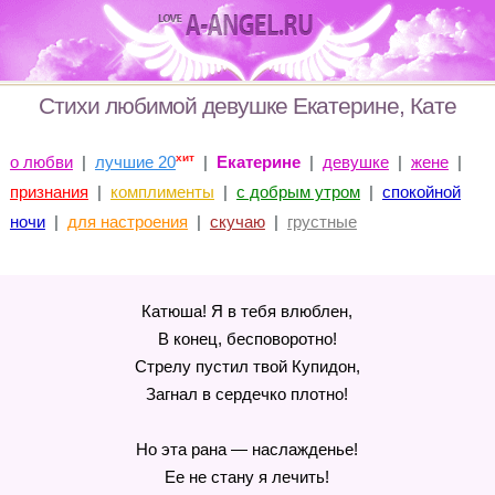
Стихи любимой девушке Екатерине, Кате
хит
о любви
|
лучшие 20
|
Екатерине
|
девушке
|
жене
|
признания
|
комплименты
|
с добрым утром
|
спокойной
ночи
|
для настроения
|
скучаю
|
грустные
Катюша! Я в тебя влюблен,
В конец, бесповоротно!
Стрелу пустил твой Купидон,
Загнал в сердечко плотно!
Но эта рана — наслажденье!
Ее не стану я лечить!