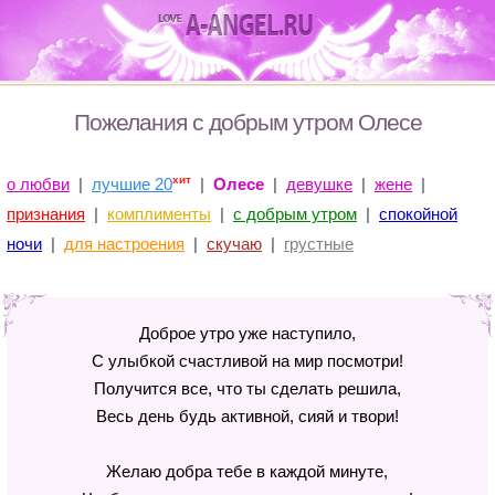
Пожелания с добрым утром Олесе
хит
о любви
|
лучшие 20
|
Олесе
|
девушке
|
жене
|
признания
|
комплименты
|
с добрым утром
|
спокойной
ночи
|
для настроения
|
скучаю
|
грустные
Доброе утро уже наступило,
С улыбкой счастливой на мир посмотри!
Получится все, что ты сделать решила,
Весь день будь активной, сияй и твори!
Желаю добра тебе в каждой минуте,