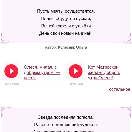
Пусть мечты осуществятся,
Планы сбудутся пускай,
Выпей кофе, и с улыбки
День свой новый начинай!
Автор: Колесник Ольга
Олеся, милая, с
Кот Матроскин
добрым утром! —
желает доброго
песня
утра Олесе!
прослушать
прослушать
остальное
Звезда последняя погасла,
Рассвет сегодняшний чудесен.
А ты спросонья так прекрасна…