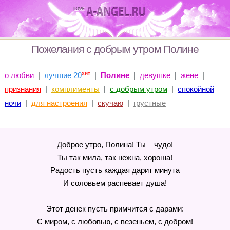
Пожелания с добрым утром Полине
хит
о любви
|
лучшие 20
|
Полине
|
девушке
|
жене
|
признания
|
комплименты
|
с добрым утром
|
спокойной
ночи
|
для настроения
|
скучаю
|
грустные
Доброе утро, Полина! Ты – чудо!
Ты так мила, так нежна, хороша!
Радость пусть каждая дарит минута
И соловьем распевает душа!
Этот денек пусть примчится с дарами:
С миром, с любовью, с везеньем, с добром!