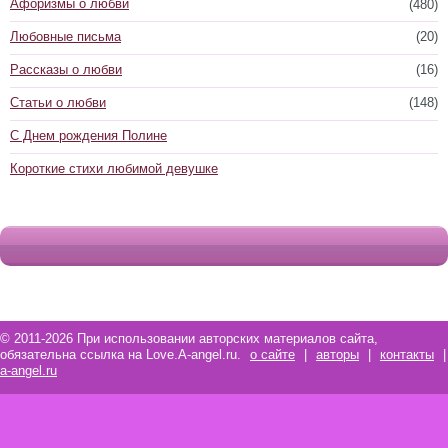
Афоризмы о любви
(480)
Любовные письма
(20)
Рассказы о любви
(16)
Статьи о любви
(148)
С Днем рождения Полине
Короткие стихи любимой девушке
© 2011-2026 При использовании авторских материалов сайта,
обязательна ссылка на Love.A-angel.ru.
о сайте
|
авторы
|
контакты
|
a-angel.ru