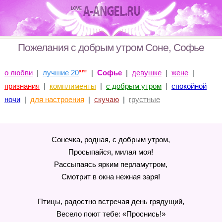
Пожелания с добрым утром Соне, Софье
хит
о любви
|
лучшие 20
|
Софье
|
девушке
|
жене
|
признания
|
комплименты
|
с добрым утром
|
спокойной
ночи
|
для настроения
|
скучаю
|
грустные
Сонечка, родная, с добрым утром,
Просыпайся, милая моя!
Рассыпаясь ярким перламутром,
Смотрит в окна нежная заря!
Птицы, радостно встречая день грядущий,
Весело поют тебе: «Проснись!»