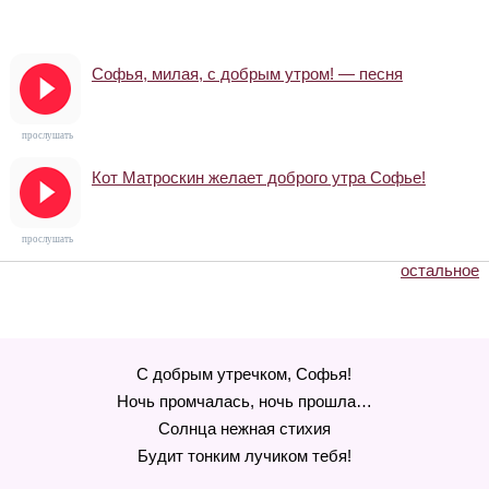
Софья, милая, с добрым утром! — песня
прослушать
Кот Матроскин желает доброго утра Софье!
прослушать
остальное
С добрым утречком, Софья!
Ночь промчалась, ночь прошла…
Солнца нежная стихия
Будит тонким лучиком тебя!