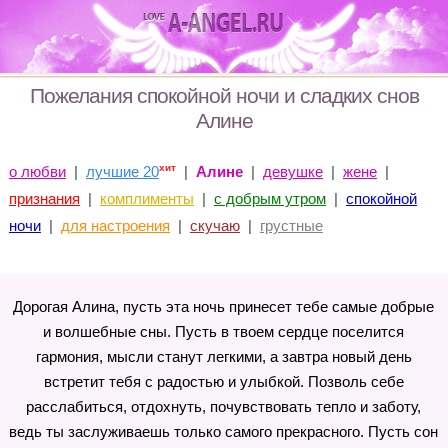
Пожелания спокойной ночи и сладких снов
Алине
хит
о любви
|
лучшие 20
|
Алине
|
девушке
|
жене
|
признания
|
комплименты
|
с добрым утром
|
спокойной
ночи
|
для настроения
|
скучаю
|
грустные
Дорогая Алина, пусть эта ночь принесет тебе самые добрые
и волшебные сны. Пусть в твоем сердце поселится
гармония, мысли станут легкими, а завтра новый день
встретит тебя с радостью и улыбкой. Позволь себе
расслабиться, отдохнуть, почувствовать тепло и заботу,
ведь ты заслуживаешь только самого прекрасного. Пусть сон