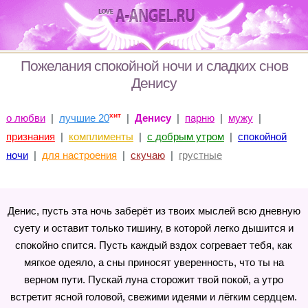
Пожелания спокойной ночи и сладких снов
Денису
хит
о любви
|
лучшие 20
|
Денису
|
парню
|
мужу
|
признания
|
комплименты
|
с добрым утром
|
спокойной
ночи
|
для настроения
|
скучаю
|
грустные
Денис, пусть эта ночь заберёт из твоих мыслей всю дневную
суету и оставит только тишину, в которой легко дышится и
спокойно спится. Пусть каждый вздох согревает тебя, как
мягкое одеяло, а сны приносят уверенность, что ты на
верном пути. Пускай луна сторожит твой покой, а утро
встретит ясной головой, свежими идеями и лёгким сердцем.