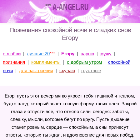
Пожелания спокойной ночи и сладких снов
Егору
хит
о любви
|
лучшие 20
|
Егору
|
парню
|
мужу
|
признания
|
комплименты
|
с добрым утром
|
спокойной
ночи
|
для настроения
|
скучаю
|
грустные
Егор, пусть этот вечер мягко укроет тебя тишиной и теплом,
будто плед, который знает точную форму твоих плеч. Закрой
глаза и отпусти всё, что отняло силы сегодня: заботы,
спешку, мысли, которые бегут по кругу. Пусть дыхание
станет ровным, сердце — спокойным, а сны принесут
ответы, которых ты ждал, и вдохновение для новых побед.