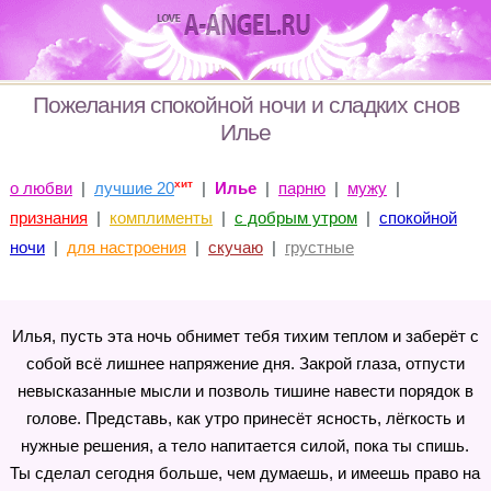
Пожелания спокойной ночи и сладких снов
Илье
хит
о любви
|
лучшие 20
|
Илье
|
парню
|
мужу
|
признания
|
комплименты
|
с добрым утром
|
спокойной
ночи
|
для настроения
|
скучаю
|
грустные
Илья, пусть эта ночь обнимет тебя тихим теплом и заберёт с
собой всё лишнее напряжение дня. Закрой глаза, отпусти
невысказанные мысли и позволь тишине навести порядок в
голове. Представь, как утро принесёт ясность, лёгкость и
нужные решения, а тело напитается силой, пока ты спишь.
Ты сделал сегодня больше, чем думаешь, и имеешь право на