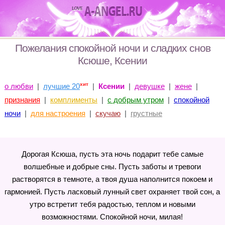
Пожелания спокойной ночи и сладких снов
Ксюше, Ксении
хит
о любви
|
лучшие 20
|
Ксении
|
девушке
|
жене
|
признания
|
комплименты
|
с добрым утром
|
спокойной
ночи
|
для настроения
|
скучаю
|
грустные
Дорогая Ксюша, пусть эта ночь подарит тебе самые
волшебные и добрые сны. Пусть заботы и тревоги
растворятся в темноте, а твоя душа наполнится покоем и
гармонией. Пусть ласковый лунный свет охраняет твой сон, а
утро встретит тебя радостью, теплом и новыми
возможностями. Спокойной ночи, милая!