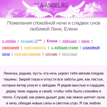
Пожелания спокойной ночи и сладких снов
любимой Лене, Елене
хит
о любви
|
лучшие 20
|
Елене
|
девушке
|
жене
|
признания
|
комплименты
|
с добрым утром
|
спокойной
ночи
|
для настроения
|
скучаю
|
грустные
Леночка, родная, пусть эта ночь укроет тебя мягким пледом
тишины. Закрой глаза и отпусти все заботы дня, как листья,
которые ветер уносит к звёздам. Я рядом мыслью и сердцем,
держу твою ладонь в своей, чтобы тебе было спокойно и
тепло. Слушай, как ровно дышит дом, как нежно шепчет луна
в окно, обещая новые силы и светлое утро. Я так люблю