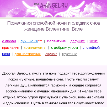
Пожелания спокойной ночи и сладких снов
женщине Валентине, Вале
хит
о любви
|
лучшие 20
|
Валентине
|
девушке
|
жене
|
признания
|
комплименты
|
с добрым утром
|
спокойной
ночи
|
для настроения
|
скучаю
|
грустные
Дорогая Валюша, пусть эта ночь подарит тебе долгожданный
покой и уютные, волшебные сны. Пусть мысли станут
легкими, душа наполнится гармонией, а сердце согреется
воспоминаниями о лучших мгновениях дня. Я желаю тебе
отдыха, чтобы утром проснуться с улыбкой, новыми силами
и вдохновением. Пусть в темноте ночи тебя окутывает тепло