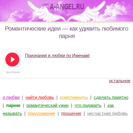
Романтические идеи — как удивить любимого
парня
Признания в любви по Именам!
прослушать
остальное
о любви
|
найти любовь
|
комплименты
|
сделать приятно
|
парню
|
романтический ужин
|
что подарить
|
как
называть
|
предложение
|
прощение
|
несчастная любовь