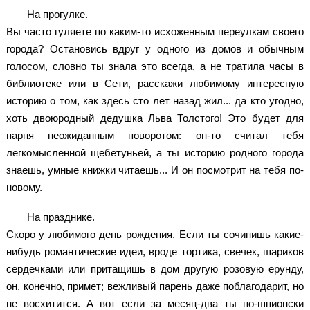
На прогулке.
Вы часто гуляете по каким-то исхоженным переулкам своего
города? Остановись вдруг у одного из домов и обычным
голосом, словно ты знала это всегда, а не тратила часы в
библиотеке или в Сети, расскажи любимому интересную
историю о том, как здесь сто лет назад жил... да кто угодно,
хоть двоюродный дедушка Льва Толстого! Это будет для
парня неожиданным поворотом: он-то считал тебя
легкомысленной щебетуньей, а ты историю родного города
знаешь, умные книжки читаешь... И он посмотрит на тебя по-
новому.
На празднике.
Скоро у любимого день рождения. Если ты сочинишь какие-
нибудь романтические идеи, вроде тортика, свечек, шариков
сердечками или притащишь в дом другую розовую ерунду,
он, конечно, примет; вежливый парень даже поблагодарит, но
не восхитится. А вот если за месяц-два ты по-шпионски