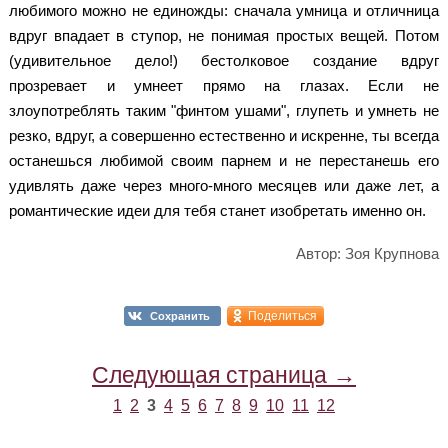
любимого можно не единожды: сначала умница и отличница
вдруг впадает в ступор, не понимая простых вещей. Потом
(удивительное дело!) бестолковое создание вдруг
прозревает и умнеет прямо на глазах. Если не
злоупотреблять таким "финтом ушами", глупеть и умнеть не
резко, вдруг, а совершенно естественно и искренне, ты всегда
останешься любимой своим парнем и не перестанешь его
удивлять даже через много-много месяцев или даже лет, а
романтические идеи для тебя станет изобретать именно он.
Автор: Зоя Крупнова
Поделиться
Сохранить
Следующая страница →
1
2
3
4
5
6
7
8
9
10
11
12