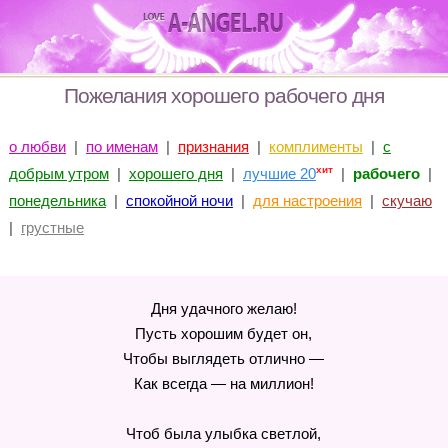
Пожелания хорошего рабочего дня
о любви
|
по именам
|
признания
|
комплименты
|
с
хит
добрым утром
|
хорошего дня
|
лучшие 20
|
рабочего
|
понедельника
|
спокойной ночи
|
для настроения
|
скучаю
|
грустные
Дня удачного желаю!
Пусть хорошим будет он,
Чтобы выглядеть отлично —
Как всегда — на миллион!
Чтоб была улыбка светлой,