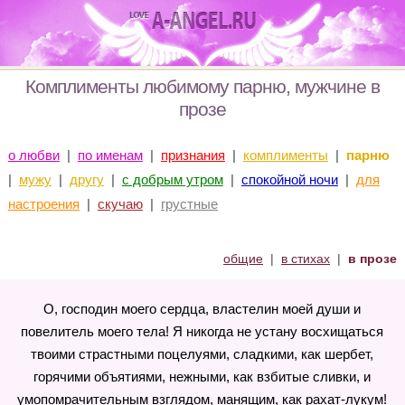
Комплименты любимому парню, мужчине в
прозе
о любви
|
по именам
|
признания
|
комплименты
|
парню
|
мужу
|
другу
|
с добрым утром
|
спокойной ночи
|
для
настроения
|
скучаю
|
грустные
общие
|
в стихах
|
в прозе
О, господин моего сердца, властелин моей души и
повелитель моего тела! Я никогда не устану восхищаться
твоими страстными поцелуями, сладкими, как шербет,
горячими объятиями, нежными, как взбитые сливки, и
умопомрачительным взглядом, манящим, как рахат-лукум!