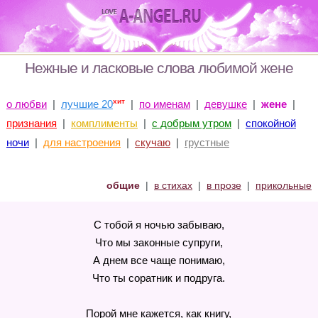
Нежные и ласковые слова любимой жене
хит
о любви
|
лучшие 20
|
по именам
|
девушке
|
жене
|
признания
|
комплименты
|
с добрым утром
|
спокойной
ночи
|
для настроения
|
скучаю
|
грустные
общие
|
в стихах
|
в прозе
|
прикольные
С тобой я ночью забываю,
Что мы законные супруги,
А днем все чаще понимаю,
Что ты соратник и подруга.
Порой мне кажется, как книгу,