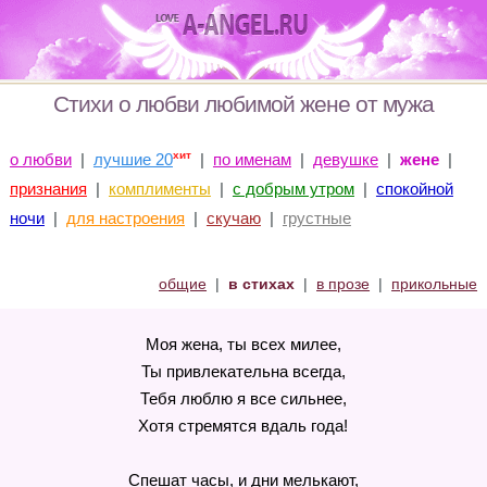
Стихи о любви любимой жене от мужа
хит
о любви
|
лучшие 20
|
по именам
|
девушке
|
жене
|
признания
|
комплименты
|
с добрым утром
|
спокойной
ночи
|
для настроения
|
скучаю
|
грустные
общие
|
в стихах
|
в прозе
|
прикольные
Моя жена, ты всех милее,
Ты привлекательна всегда,
Тебя люблю я все сильнее,
Хотя стремятся вдаль года!
Спешат часы, и дни мелькают,