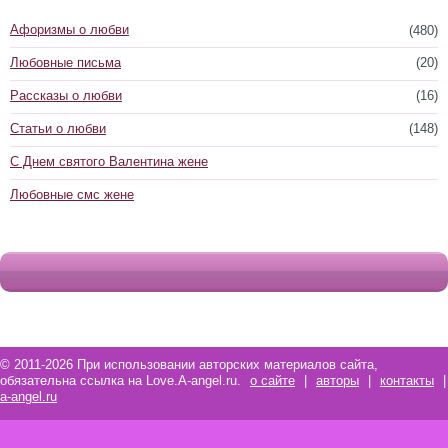
Афоризмы о любви
(480)
Любовные письма
(20)
Рассказы о любви
(16)
Статьи о любви
(148)
С Днем святого Валентина жене
Любовные смс жене
© 2011-2026 При использовании авторских материалов сайта,
обязательна ссылка на Love.A-angel.ru.
о сайте
|
авторы
|
контакты
|
a-angel.ru