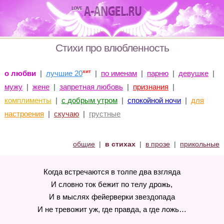
Стихи про влюбленность
хит
о любви
|
лучшие 20
|
по именам
|
парню
|
девушке
|
мужу
|
жене
|
запретная любовь
|
признания
|
комплименты
|
с добрым утром
|
спокойной ночи
|
для
настроения
|
скучаю
|
грустные
общие
|
в стихах
|
в прозе
|
прикольные
Когда встречаются в толпе два взгляда
И словно ток бежит по телу дрожь,
И в мыслях фейерверки звездопада
И не тревожит уж, где правда, а где ложь…