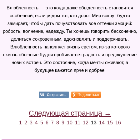
Влюбленность — это когда даже обыденность становится
особенной, если рядом тот, кто дорог. Мир вокруг будто
замирает, чтобы дать почувствовать все оттенки эмоций:
робость, волнение, надежду. Ты хочешь говорить бесконечно,
делиться сокровенным, вдохновлять и поддерживать.
Влюбленность наполняет жизнь светом, из-за которого
сквозь обычные будни пробивается радость и предвкушение
новых встреч. Это состояние, когда мечты оживают, а
будущее кажется ярче и добрее.
Поделиться
Сохранить
Следующая страница →
1
2
3
4
5
6
7
8
9
10
11
12
13
14
15
16