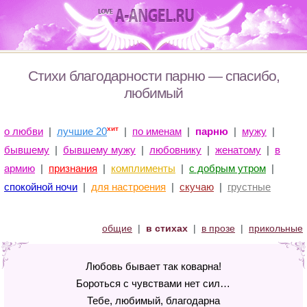
Стихи благодарности парню — спасибо,
любимый
хит
о любви
|
лучшие 20
|
по именам
|
парню
|
мужу
|
бывшему
|
бывшему мужу
|
любовнику
|
женатому
|
в
армию
|
признания
|
комплименты
|
с добрым утром
|
спокойной ночи
|
для настроения
|
скучаю
|
грустные
общие
|
в стихах
|
в прозе
|
прикольные
Любовь бывает так коварна!
Бороться с чувствами нет сил…
Тебе, любимый, благодарна