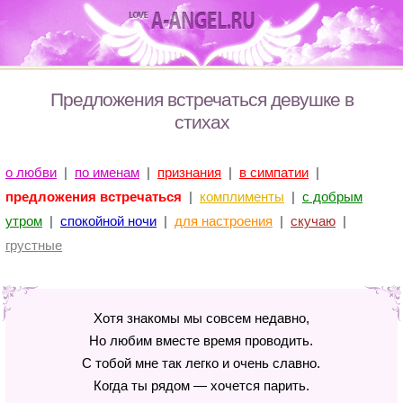
Предложения встречаться девушке в
стихах
о любви
|
по именам
|
признания
|
в симпатии
|
предложения встречаться
|
комплименты
|
с добрым
утром
|
спокойной ночи
|
для настроения
|
скучаю
|
грустные
Хотя знакомы мы совсем недавно,
Но любим вместе время проводить.
С тобой мне так легко и очень славно.
Когда ты рядом — хочется парить.