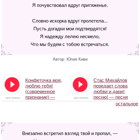
Я почувствовал вдруг притяженье.
Словно искорка вдруг пролетела...
Пусть догадки мои подтвердятся!
Я надежду лелею несмело,
Что мы будем с тобою встречаться.
Автор: Юлия Киви
Конфеточка моя,
Стас Михайлов
люблю тебя!
передает слова
(современное
любви и дарит
признание) —
песню! — песня
прослушать
прослушать
песня
остальное
Внезапно встретил взгляд твой и пропал, —