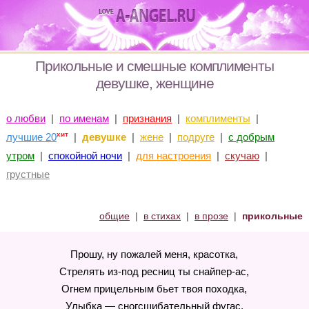
Прикольные и смешные комплименты
девушке, женщине
о любви
|
по именам
|
признания
|
комплименты
|
хит
лучшие 20
|
девушке
|
жене
|
подруге
|
с добрым
утром
|
спокойной ночи
|
для настроения
|
скучаю
|
грустные
общие
|
в стихах
|
в прозе
|
прикольные
Прошу, ну пожалей меня, красотка,
Стрелять из-под ресниц ты снайпер-ас,
Огнем прицельным бьет твоя походка,
Улыбка — сногсшибательный фугас.