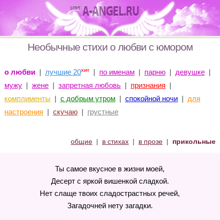
Необычные стихи о любви с юмором
хит
о любви
|
лучшие 20
|
по именам
|
парню
|
девушке
|
мужу
|
жене
|
запретная любовь
|
признания
|
комплименты
|
с добрым утром
|
спокойной ночи
|
для
настроения
|
скучаю
|
грустные
общие
|
в стихах
|
в прозе
|
прикольные
Ты самое вкусное в жизни моей,
Десерт с яркой вишенкой сладкой.
Нет слаще твоих сладострастных речей,
Загадочней нету загадки.