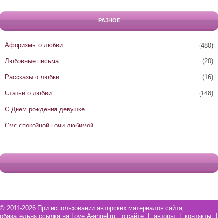
РАЗНОЕ
Афоризмы о любви
(480)
Любовные письма
(20)
Рассказы о любви
(16)
Статьи о любви
(148)
С Днем рождения девушке
Смс спокойной ночи любимой
© 2011-2026 При использовании авторских материалов сайта,
обязательна ссылка на Love.A-angel.ru.
о сайте
|
авторы
|
контакты
|