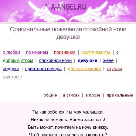
Оригинальные пожелания спокойной ночи
девушке
о любви
|
по именам
|
признания
|
комплименты
|
с
добрым утром
|
спокойной ночи
|
девушке
|
жене
|
подруге
|
приятного вечера
|
для настроения
|
скучаю
|
грустные
общие
|
в стихах
|
в прозе
|
прикольные
Ты как ребенок, ты моя малышка!
Никак не ляжешь. Время засыпать!
Быть может, почитаем на ночь книжку,
Чтоб наконец-то ты легла в кровать?