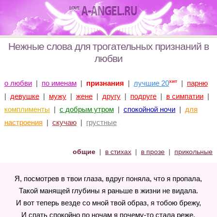
Нежные слова для трогательных признаний в
любви
хит
о любви
|
по именам
|
признания
|
лучшие 20
|
парню
|
девушке
|
мужу
|
жене
|
другу
|
подруге
|
в симпатии
|
комплименты
|
с добрым утром
|
спокойной ночи
|
для
настроения
|
скучаю
|
грустные
общие
|
в стихах
|
в прозе
|
прикольные
Я, посмотрев в твои глаза, вдруг поняла, что я пропала,
Такой манящей глубины я раньше в жизни не видала.
И вот теперь везде со мной твой образ, я тобою брежу,
И спать спокойно по ночам я почему-то стала реже.