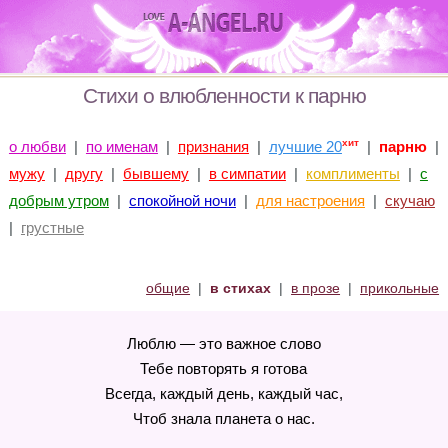
Стихи о влюбленности к парню
хит
о любви
|
по именам
|
признания
|
лучшие 20
|
парню
|
мужу
|
другу
|
бывшему
|
в симпатии
|
комплименты
|
с
добрым утром
|
спокойной ночи
|
для настроения
|
скучаю
|
грустные
общие
|
в стихах
|
в прозе
|
прикольные
Люблю — это важное слово
Тебе повторять я готова
Всегда, каждый день, каждый час,
Чтоб знала планета о нас.