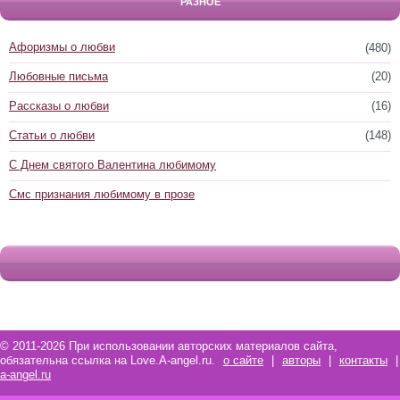
РАЗНОЕ
Афоризмы о любви
(480)
Любовные письма
(20)
Рассказы о любви
(16)
Статьи о любви
(148)
С Днем святого Валентина любимому
Смс признания любимому в прозе
© 2011-2026 При использовании авторских материалов сайта,
обязательна ссылка на Love.A-angel.ru.
о сайте
|
авторы
|
контакты
|
a-angel.ru