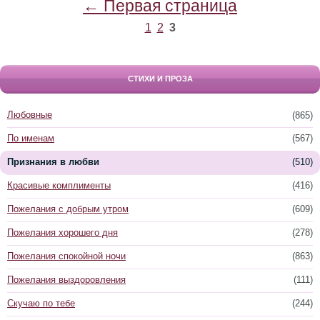
← Первая страница
1
2
3
СТИХИ И ПРОЗА
Любовные
(865)
По именам
(567)
Признания в любви
(510)
Красивые комплименты
(416)
Пожелания с добрым утром
(609)
Пожелания хорошего дня
(278)
Пожелания спокойной ночи
(863)
Пожелания выздоровления
(111)
Скучаю по тебе
(244)