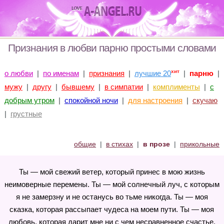
Признания в любви парню простыми словами
хит
о любви
|
по именам
|
признания
|
лучшие 20
|
парню
|
мужу
|
другу
|
бывшему
|
в симпатии
|
комплименты
|
с
добрым утром
|
спокойной ночи
|
для настроения
|
скучаю
|
грустные
общие
|
в стихах
|
в прозе
|
прикольные
Ты — мой свежий ветер, который принес в мою жизнь
неимоверные перемены. Ты — мой солнечный луч, с которым
я не замерзну и не останусь во тьме никогда. Ты — моя
сказка, которая рассыпает чудеса на моем пути. Ты — моя
любовь, которая дарит мне ни с чем несравненное счастье.