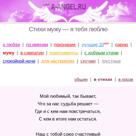
Стихи мужу — я тебя люблю
хит
о любви
|
по именам
|
признания
|
лучшие 20
|
парню
|
мужу
|
в симпатии
|
комплименты
|
с добрым утром
|
спокойной ночи
|
для настроения
|
скучаю
|
грустные
общие
|
в стихах
|
в прозе
Мой любимый, так бывает,
Что за нас судьба решает —
Где и с кем нам повстречаться,
С кем в итоге нам остаться.
Наш с тобой союз счастливый