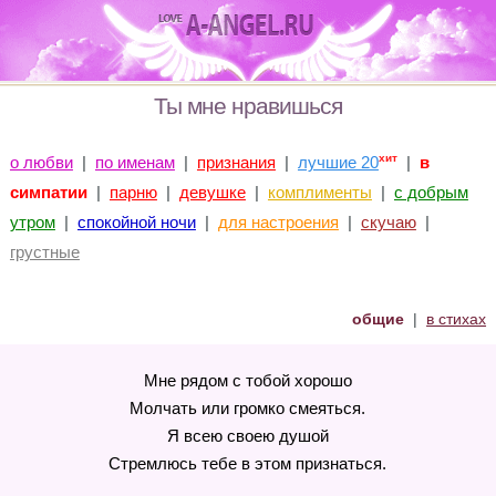
Ты мне нравишься
хит
о любви
|
по именам
|
признания
|
лучшие 20
|
в
симпатии
|
парню
|
девушке
|
комплименты
|
с добрым
утром
|
спокойной ночи
|
для настроения
|
скучаю
|
грустные
общие
|
в стихах
Мне рядом с тобой хорошо
Молчать или громко смеяться.
Я всею своею душой
Стремлюсь тебе в этом признаться.