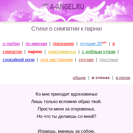
Стихи о симпатии к парню
хит
о любви
|
по именам
|
признания
|
лучшие 20
|
в
симпатии
|
парню
|
комплименты
|
с добрым утром
|
спокойной ночи
|
для настроения
|
скучаю
|
грустные
общие
|
в стихах
|
в прозе
Ко мне приходит вдохновенье
Лишь только вспомню образ твой.
Прости меня за откровенье,
Но что ты делаешь со мной?
Играешь, манишь за собою,