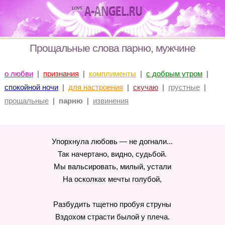
Прощальные слова парню, мужчине
о любви
|
признания
|
комплименты
|
с добрым утром
|
спокойной ночи
|
для настроения
|
скучаю
|
грустные
|
прощальные
|
парню
|
извинения
Упорхнула любовь — не догнали...
Так начертано, видно, судьбой.
Мы вальсировать, милый, устали
На осколках мечты голубой,
Разбудить тщетно пробуя струны
Вздохом страсти былой у плеча.