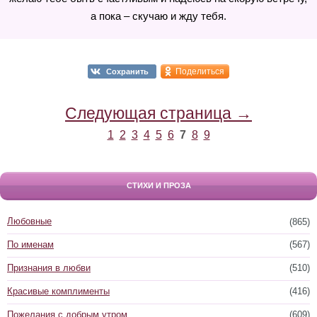
а пока – скучаю и жду тебя.
Поделиться
Сохранить
Следующая страница →
1
2
3
4
5
6
7
8
9
СТИХИ И ПРОЗА
Любовные
(865)
По именам
(567)
Признания в любви
(510)
Красивые комплименты
(416)
Пожелания с добрым утром
(609)