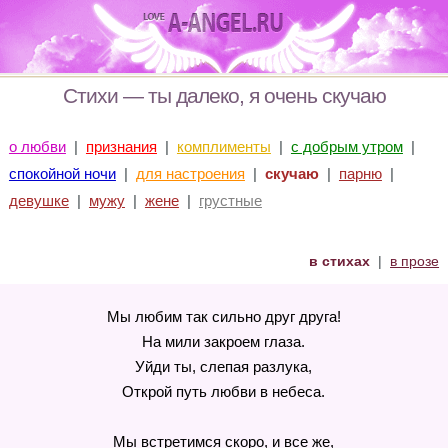
Стихи — ты далеко, я очень скучаю
о любви
|
признания
|
комплименты
|
с добрым утром
|
спокойной ночи
|
для настроения
|
скучаю
|
парню
|
девушке
|
мужу
|
жене
|
грустные
в стихах
|
в прозе
Мы любим так сильно друг друга!
На мили закроем глаза.
Уйди ты, слепая разлука,
Открой путь любви в небеса.
Мы встретимся скоро, и все же,