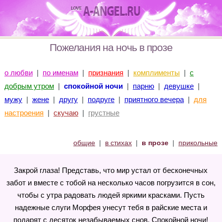
Пожелания на ночь в прозе
о любви
|
по именам
|
признания
|
комплименты
|
с
добрым утром
|
спокойной ночи
|
парню
|
девушке
|
мужу
|
жене
|
другу
|
подруге
|
приятного вечера
|
для
настроения
|
скучаю
|
грустные
общие
|
в стихах
|
в прозе
|
прикольные
Закрой глаза! Представь, что мир устал от бесконечных
забот и вместе с тобой на несколько часов погрузится в сон,
чтобы с утра радовать людей яркими красками. Пусть
надежные слуги Морфея унесут тебя в райские места и
подарят с десяток незабываемых снов. Спокойной ночи!