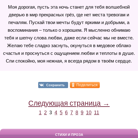
Моя дорогая, пусть эта ночь станет для тебя волшебной
дверью в мир прекрасных грёз, где нет места тревогам и
печалям. Пускай твои мечты будут яркими и добрыми, а
воспоминания – только о хорошем. Я мысленно обнимаю
тебя и шепчу слова любви, даже если сейчас мы не вместе.
Желаю тебе сладко заснуть, окунуться в медовое облако
счастья и проснуться с ощущением любви и теплоты в душе.
Спи спокойно, моя нежная, я всегда рядом в твоём сердце.
Поделиться
Сохранить
Следующая страница →
1
2
3
4
5
6
7
8
9
10
11
СТИХИ И ПРОЗА