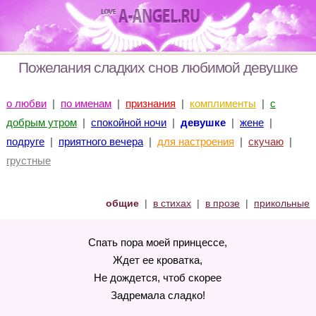
Пожелания сладких снов любимой девушке
о любви
|
по именам
|
признания
|
комплименты
|
с
добрым утром
|
спокойной ночи
|
девушке
|
жене
|
подруге
|
приятного вечера
|
для настроения
|
скучаю
|
грустные
общие
|
в стихах
|
в прозе
|
прикольные
Спать пора моей принцессе,
Ждет ее кроватка,
Не дождется, чтоб скорее
Задремала сладко!