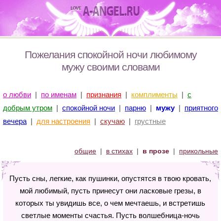
Пожелания спокойной ночи любимому
мужу своими словами
о любви
|
по именам
|
признания
|
комплименты
|
с
добрым утром
|
спокойной ночи
|
парню
|
мужу
|
приятного
вечера
|
для настроения
|
скучаю
|
грустные
общие
|
в стихах
|
в прозе
|
прикольные
Пусть сны, легкие, как пушинки, опустятся в твою кровать,
мой любимый, пусть принесут они ласковые грезы, в
которых ты увидишь все, о чем мечтаешь, и встретишь
светлые моменты счастья. Пусть волшебница-ночь