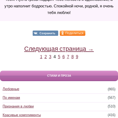
утро наполнит бодростью. Спокойной ночи, родной, я очень
тебя люблю!
Поделиться
Сохранить
Следующая страница →
1
2
3
4
5
6
7
8
9
СТИХИ И ПРОЗА
Любовные
(865)
По именам
(567)
Признания в любви
(510)
Красивые комплименты
(416)