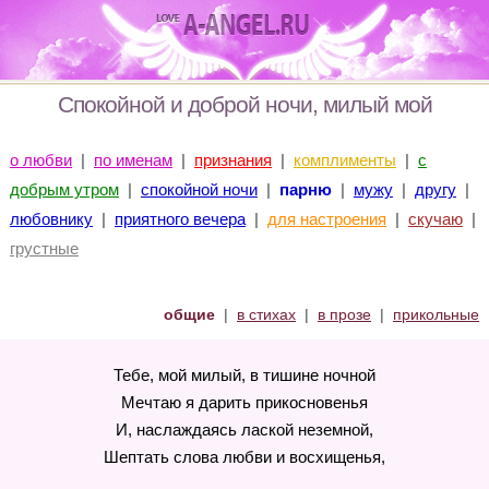
Спокойной и доброй ночи, милый мой
о любви
|
по именам
|
признания
|
комплименты
|
с
добрым утром
|
спокойной ночи
|
парню
|
мужу
|
другу
|
любовнику
|
приятного вечера
|
для настроения
|
скучаю
|
грустные
общие
|
в стихах
|
в прозе
|
прикольные
Тебе, мой милый, в тишине ночной
Мечтаю я дарить прикосновенья
И, наслаждаясь лаской неземной,
Шептать слова любви и восхищенья,