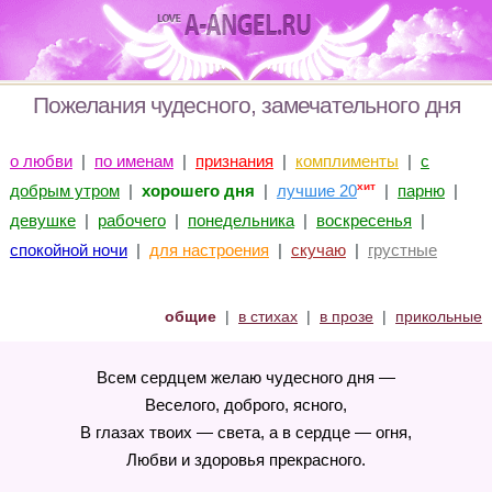
Пожелания чудесного, замечательного дня
о любви
|
по именам
|
признания
|
комплименты
|
с
хит
добрым утром
|
хорошего дня
|
лучшие 20
|
парню
|
девушке
|
рабочего
|
понедельника
|
воскресенья
|
спокойной ночи
|
для настроения
|
скучаю
|
грустные
общие
|
в стихах
|
в прозе
|
прикольные
Всем сердцем желаю чудесного дня —
Веселого, доброго, ясного,
В глазах твоих — света, а в сердце — огня,
Любви и здоровья прекрасного.