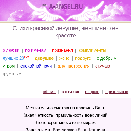
Стихи красивой девушке, женщине о ее
красоте
о любви
|
по именам
|
признания
|
комплименты
|
хит
лучшие 20
|
девушке
|
жене
|
подруге
|
с добрым
утром
|
спокойной ночи
|
для настроения
|
скучаю
|
грустные
общие
|
в стихах
|
в прозе
|
прикольные
Мечтательно смотрю на профиль Ваш.
Какая четкость, правильность всех линий,
Что говорит мне: это не мираж.
Запечатлеть Вас должен был Челлини