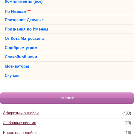
Комплименты (все)
хит
По Именам
Признания Девушке
Признания по Именам
От Кота Матроскина
С добрым утром
Спокойной ночи
Мотиваторы
Скучаю
РАЗНОЕ
Афоризмы о любви
(480)
Любовные письма
(20)
Рассказы о любви
(16)