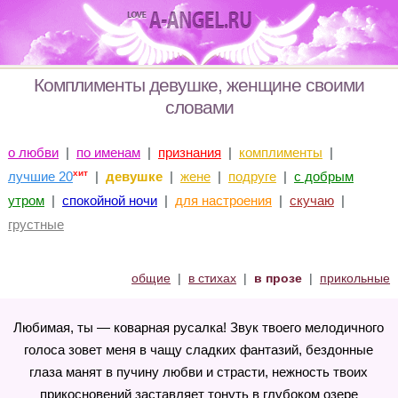
Комплименты девушке, женщине своими
словами
о любви
|
по именам
|
признания
|
комплименты
|
хит
лучшие 20
|
девушке
|
жене
|
подруге
|
с добрым
утром
|
спокойной ночи
|
для настроения
|
скучаю
|
грустные
общие
|
в стихах
|
в прозе
|
прикольные
Любимая, ты — коварная русалка! Звук твоего мелодичного
голоса зовет меня в чащу сладких фантазий, бездонные
глаза манят в пучину любви и страсти, нежность твоих
прикосновений заставляет тонуть в глубоком озере