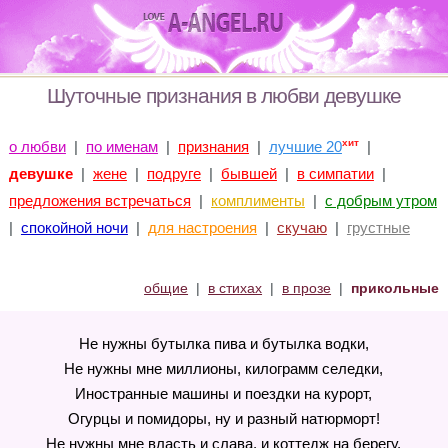
Шуточные признания в любви девушке
хит
о любви
|
по именам
|
признания
|
лучшие 20
|
девушке
|
жене
|
подруге
|
бывшей
|
в симпатии
|
предложения встречаться
|
комплименты
|
с добрым утром
|
спокойной ночи
|
для настроения
|
скучаю
|
грустные
общие
|
в стихах
|
в прозе
|
прикольные
Не нужны бутылка пива и бутылка водки,
Не нужны мне миллионы, килограмм селедки,
Иностранные машины и поездки на курорт,
Огурцы и помидоры, ну и разный натюрморт!
Не нужны мне власть и слава, и коттедж на берегу,