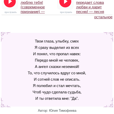
люблю тебя!
передает слова
(современное
любви и дарит
признание) —
песню! — песня
прослушать
прослушать
песня
остальное
Твои глаза, улыбку, смех
Я сразу выделил из всех
И понял, что пропал навек:
Передо мной не человек,
А ангел сказки неземной!
То, что случилось вдруг со мной,
И сотней слов не описать.
Я полюбил и стал мечтать,
Чтоб чудо сделала судьба,
И ты ответила мне: "Да".
Автор: Юлия Тимофеева