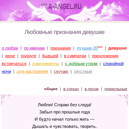
Любовные признания девушке
хит
о любви
|
по именам
|
признания
|
лучшие 20
|
девушке
|
жене
|
подруге
|
бывшей
|
в симпатии
|
предложения
встречаться
|
комплименты
|
с добрым утром
|
спокойной
ночи
|
для настроения
|
скучаю
|
грустные
общие
|
в стихах
|
в прозе
|
прикольные
Люблю! Сгораю без следа!
Забыл про прошлые года
И будто начал только жить —
Дышать и чувствовать, творить.