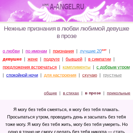
Нежные признания в любви любимой девушке
в прозе
хит
о любви
|
по именам
|
признания
|
лучшие 20
|
девушке
|
жене
|
подруге
|
бывшей
|
в симпатии
|
предложения встречаться
|
комплименты
|
с добрым утром
|
спокойной ночи
|
для настроения
|
скучаю
|
грустные
общие
|
в стихах
|
в прозе
|
прикольные
Я могу без тебя смеяться, я могу без тебя плакать.
Просыпаться утром, проводить день и засыпать без тебя
тоже могу. Я могу без тебя жить, могу без тебя умереть. Но
одно я точно не смогу сделать без тебя никогда — стать