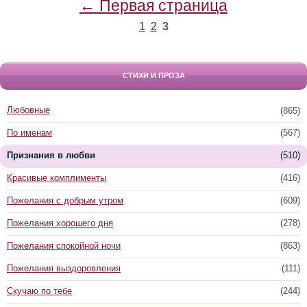
← Первая страница
1
2
3
СТИХИ И ПРОЗА
Любовные
(865)
По именам
(567)
Признания в любви
(510)
Красивые комплименты
(416)
Пожелания с добрым утром
(609)
Пожелания хорошего дня
(278)
Пожелания спокойной ночи
(863)
Пожелания выздоровления
(111)
Скучаю по тебе
(244)