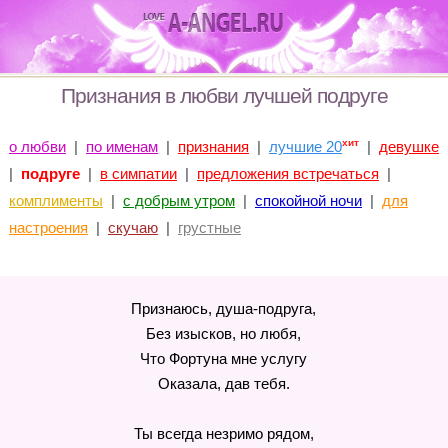
Признания в любви лучшей подруге
хит
о любви
|
по именам
|
признания
|
лучшие 20
|
девушке
|
подруге
|
в симпатии
|
предложения встречаться
|
комплименты
|
с добрым утром
|
спокойной ночи
|
для
настроения
|
скучаю
|
грустные
Признаюсь, душа-подруга,
Без изысков, но любя,
Что Фортуна мне услугу
Оказала, дав тебя.
Ты всегда незримо рядом,