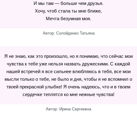
И мы там — больше чем друзья.
Хочу, чтоб стала ты мне ближе,
Мечта безумная моя.
Автор: Солойденко Татьяна
Я не знаю, как это произошло, но я понимаю, что сейчас мои
чувства к тебе уже нельзя назвать дружескими. С каждой
нашей встречей я все сильнее влюбляюсь в тебя, все мои
мысли только о тебе, не было и дня, чтобы я не вспомнил о
твоей прекрасной улыбке! Я очень надеюсь, что и в твоем
сердечке теплятся ко мне нежные чувства!
Автор: Ирина Сергеевна