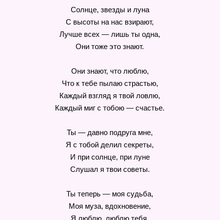
Солнце, звезды и луна
С высоты на нас взирают,
Лучше всех — лишь ты одна,
Они тоже это знают.
Они знают, что люблю,
Что к тебе пылаю страстью,
Каждый взгляд я твой ловлю,
Каждый миг с тобою — счастье.
Ты — давно подруга мне,
Я с тобой делил секреты,
И при солнце, при луне
Слушал я твои советы.
Ты теперь — моя судьба,
Моя муза, вдохновение,
Я люблю, люблю тебя,